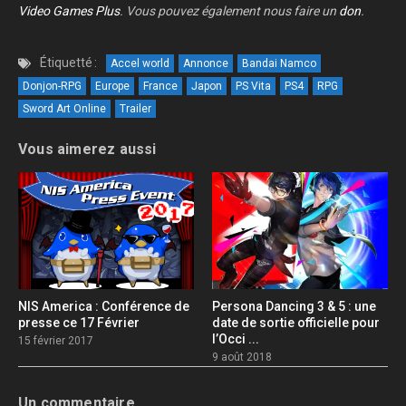
Video Games Plus
. Vous pouvez également nous faire un
don
.
Étiquetté :
Accel world
Annonce
Bandai Namco
Donjon-RPG
Europe
France
Japon
PS Vita
PS4
RPG
Sword Art Online
Trailer
Vous aimerez aussi
NIS America : Conférence de
Persona Dancing 3 & 5 : une
presse ce 17 Février
date de sortie officielle pour
l’Occi ...
15 février 2017
9 août 2018
Un commentaire