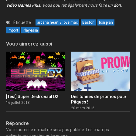
Video Games Plus
. Vous pouvez également nous faire un
don
.
Étiquetté :
arcana heart 3 love max
Baston
bon plan
Import
Play-asia
Vous aimerez aussi
[Test] Super Destronaut DX
Des tonnes de promos pour
Pâques !
16 juillet 2018
20 mars 2016
Répondre
Votre adresse e-mail ne sera pas publiée.
Les champs