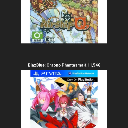
BlazBlue: Chrono Phantasma à 11,54€