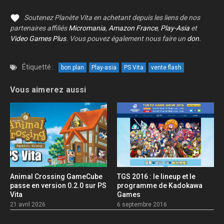
Soutenez Planète Vita en achetant depuis les liens de nos
partenaires affiliés
Micromania
,
Amazon France
,
Play-Asia
et
Video Games Plus
. Vous pouvez également nous faire un
don
.
Étiquetté :
bon plan
Play-asia
PS Vita
vente flash
Vous aimerez aussi
Animal Crossing GameCube
TGS 2016 : le lineup et le
passe en version 0.2.0 sur PS
programme de Kadokawa
Vita
Games
21 avril 2026
6 septembre 2016