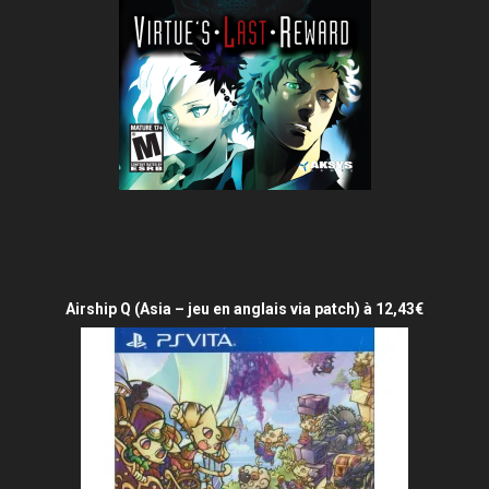
Airship Q (Asia – jeu en anglais via patch) à 12,43€