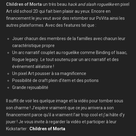
Children of Morta
un très beau
hack and slash
roguelike
en pixel
Art old school 2D qui fait bien plaisir au yeux. Encore en
financement le jeu veut avoir des retomber sur PsVita ainsi les
autres plateformes. Avec des features tel que :
Jouer chacun des membres de la familles avec chacun leur
caractéristique propre
Un arc narratif couplet au roguelike comme Binding of Isaac,
Rogue legacy.. Le tout soutenu par un arc narratif et des
événement aléatoire !
Un pixel Art pousser à sa magnificence
Possibilité de craft plein d’item et des potions
Grande rejouabilité
Il suffit de voir les quelque image et la vidéo pour tomber sous
son charme ! J’espère vraiment que ce jeu arrivera a son
financement parce qu’il a vraiment l’air trop cool et j’ai hâte d’y
jouer ! Je vous invite à regarder la vidéo et participer à leur
Kickstarter :
Children of Morta