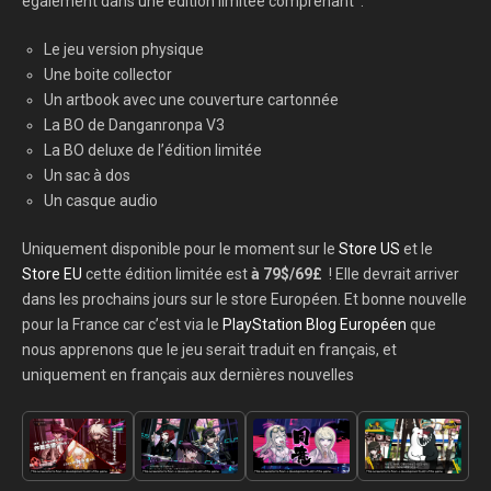
également dans une édition limitée comprenant :
Le jeu version physique
Une boite collector
Un artbook avec une couverture cartonnée
La BO de Danganronpa V3
La BO deluxe de l’édition limitée
Un sac à dos
Un casque audio
Uniquement disponible pour le moment sur le
Store US
et le
Store EU
cette édition limitée est
à 79$/69£
! Elle devrait arriver
dans les prochains jours sur le store Européen. Et bonne nouvelle
pour la France car c’est via le
PlayStation Blog Européen
que
nous apprenons que le jeu serait traduit en français, et
uniquement en français aux dernières nouvelles