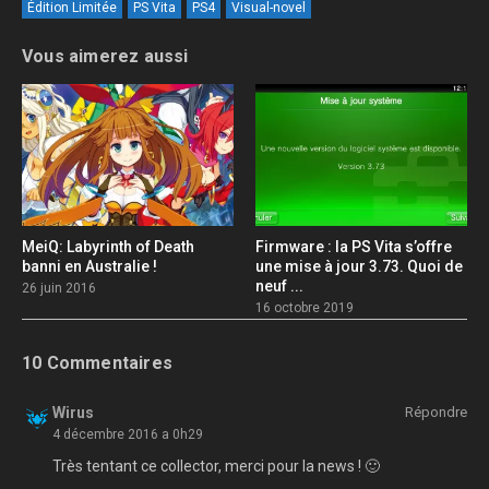
Édition Limitée
PS Vita
PS4
Visual-novel
Vous aimerez aussi
MeiQ: Labyrinth of Death
Firmware : la PS Vita s’offre
banni en Australie !
une mise à jour 3.73. Quoi de
neuf ...
26 juin 2016
16 octobre 2019
10 Commentaires
Wirus
Répondre
4 décembre 2016 a 0h29
Très tentant ce collector, merci pour la news ! 🙂