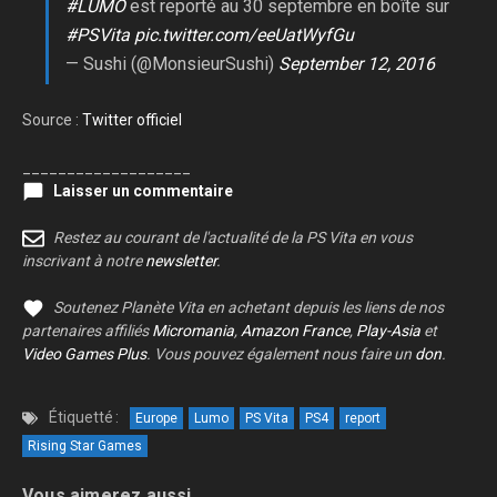
#LUMO
est reporté au 30 septembre en boîte sur
#PSVita
pic.twitter.com/eeUatWyfGu
— Sushi (@MonsieurSushi)
September 12, 2016
Source :
Twitter officiel
___________________
Laisser un commentaire
Restez au courant de l'actualité de la PS Vita en vous
inscrivant à notre
newsletter
.
Soutenez Planète Vita en achetant depuis les liens de nos
partenaires affiliés
Micromania
,
Amazon France
,
Play-Asia
et
Video Games Plus
. Vous pouvez également nous faire un
don
.
Étiquetté :
Europe
Lumo
PS Vita
PS4
report
Rising Star Games
Vous aimerez aussi