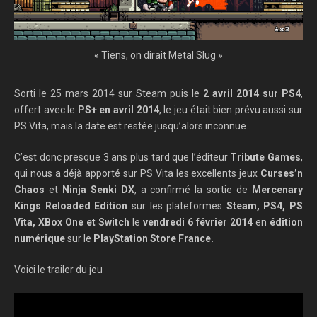
« Tiens, on dirait Metal Slug »
Sorti le 25 mars 2014 sur Steam puis le
2 avril 2014 sur PS4
,
offert avec le
PS+ en avril 2014
, le jeu était bien prévu aussi sur
PS Vita, mais la date est restée jusqu’alors inconnue.
C’est donc presque 3 ans plus tard que l’éditeur
Tribute Games
,
qui nous a déjà apporté sur PS Vita les excellents jeux
Curses’n
Chaos
et
Ninja Senki DX
, a confirmé la sortie de
Mercenary
Kings Reloaded Edition
sur les plateformes
Steam, PS4, PS
Vita, XBox One et Switch
le
vendredi 6 février 2014
en
édition
numérique
sur le
PlayStation Store France.
Voici le trailer du jeu