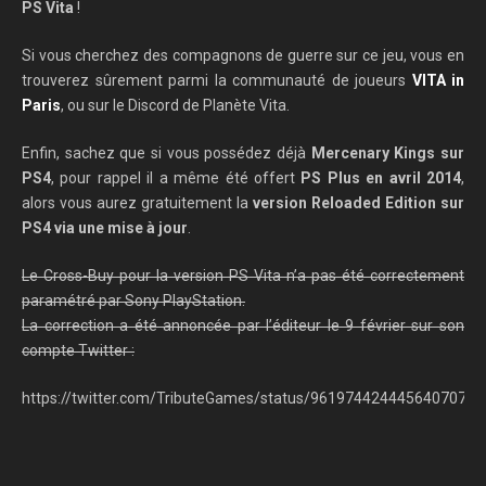
PS Vita
!
Si vous cherchez des compagnons de guerre sur ce jeu, vous en
trouverez sûrement parmi la communauté de joueurs
VITA in
Paris
, ou sur le Discord de Planète Vita.
Enfin, sachez que si vous possédez déjà
Mercenary Kings sur
PS4
, pour rappel il a même été offert
PS Plus en avril 2014
,
alors vous aurez gratuitement la
version Reloaded Edition sur
PS4 via une mise à jour
.
Le Cross-Buy pour la version PS Vita n’a pas été correctement
paramétré par Sony PlayStation.
La correction a été annoncée par l’éditeur le 9 février sur son
compte Twitter :
https://twitter.com/TributeGames/status/961974424445640707