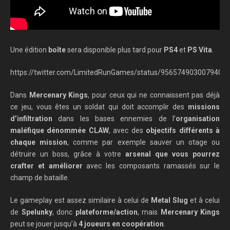
Une édition
boîte
sera disponible plus tard pour
PS4
et
PS Vita
.
https://twitter.com/LimitedRunGames/status/9565749030079406
Dans
Mercenary Kings
, pour ceux qui ne connaissent pas déjà
ce jeu, vous êtes un soldat qui doit accomplir des
missions
d’infiltration
dans les bases ennemies de l’
organisation
maléfique dénommée CLAW
, avec des
objectifs différents à
chaque mission
, comme par exemple sauver un otage ou
détruire un boss, grâce à votre
arsenal que vous pourrez
crafter et améliorer
avec les composants ramassés sur le
champ de bataille.
Le gameplay est assez similaire à celui de
Metal Slug
et à celui
de
Spelunky
, donc
plateforme/action
, mais
Mercenary Kings
peut se jouer jusqu’à
4 joueurs en coopération
.