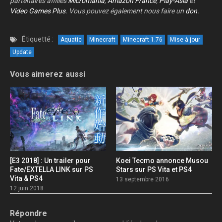
partenaires affiliés
Micromania
,
Amazon France
,
Play-Asia
et
Video Games Plus
. Vous pouvez également nous faire un
don
.
Étiquetté :
Aquatic
Minecraft
Minecraft 1.76
Mise à jour
Update
Vous aimerez aussi
[E3 2018] : Un trailer pour
Koei Tecmo annonce Musou
Fate/EXTELLA LINK sur PS
Stars sur PS Vita et PS4
Vita & PS4
13 septembre 2016
12 juin 2018
Répondre