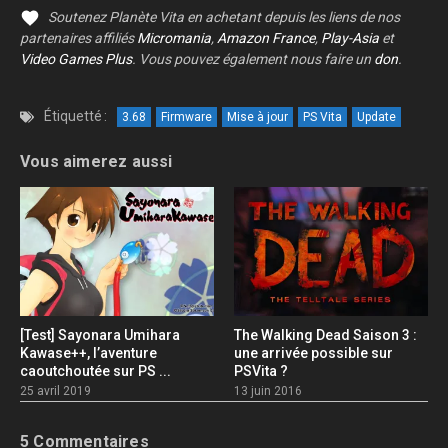
Soutenez Planète Vita en achetant depuis les liens de nos
partenaires affiliés
Micromania
,
Amazon France
,
Play-Asia
et
Video Games Plus
. Vous pouvez également nous faire un
don
.
Étiquetté :
3.68
Firmware
Mise à jour
PS Vita
Update
Vous aimerez aussi
[Test] Sayonara Umihara
The Walking Dead Saison 3 :
Kawase++, l’aventure
une arrivée possible sur
caoutchoutée sur PS ...
PSVita ?
25 avril 2019
13 juin 2016
5 Commentaires