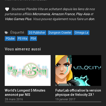
Soutenez Planète Vita en achetant depuis les liens de nos
partenaires affiliés
Micromania
,
Amazon France
,
Play-Asia
et
Video Games Plus
. Vous pouvez également nous faire un
don
.
Étiquetté :
D3 Publisher
Dungeon Crawler
Omega La
PQube
PS Vita
PS4
Vous aimerez aussi
World’s Longest 5 Minutes
FuturLab officialise la version
annoncé par NIS
physique de Velocity 2X !
28 mars 2016
19 janvier 2017