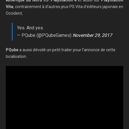
Amérique du Nord
sur
PlayStation 4
et aussi sur
PlayStation
Vita
, contrairement à d’autres jeux PS Vita d’éditeurs japonais en
Occident,
Yes. And yes.
— PQube (@PQubeGames)
November 29, 2017
PQube
a aussi dévoilé un petit trailer pour l’annonce de cette
localisation.