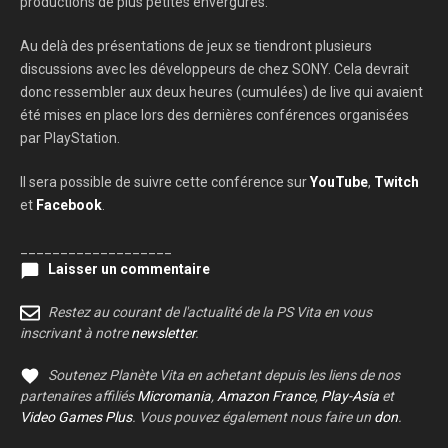
productions de plus petites envergures.
Au delà des présentations de jeux se tiendront plusieurs
discussions avec les développeurs de chez SONY. Cela devrait
donc ressembler aux deux heures (cumulées) de live qui avaient
été mises en place lors des dernières conférences organisées
par PlayStation.
Il sera possible de suivre cette conférence sur
YouTube
,
Twitch
et
Facebook
.
___________________
Laisser un commentaire
Restez au courant de l'actualité de la PS Vita en vous
inscrivant à notre
newsletter
.
Soutenez Planète Vita en achetant depuis les liens de nos
partenaires affiliés
Micromania
,
Amazon France
,
Play-Asia
et
Video Games Plus
. Vous pouvez également nous faire un
don
.