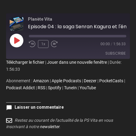
Planète Vita
Episode 04 : la saga Senran Kagura et l'émulation officielle de la PSP
Play Episode
1x
00:00
/
1:56:33
SUBSCRIBE
Télécharger le fichier
|
Jouer dans une nouvelle fenêtre
|
Durée:
1:56:33
Amazon
Apple Podcasts
Abonnement :
Amazon
|
Apple Podcasts
|
Deezer
|
PocketCasts
|
Deezer
PocketCasts
Podcast Addict
|
RSS
|
Spotify
|
TuneIn
|
YouTube
Podcast Addict
RSS
Spotify
TuneIn
___________________
Laisser un commentaire
YouTube
RSS FEED
Restez au courant de l'actualité de la PS Vita en vous
inscrivant à notre
newsletter
.