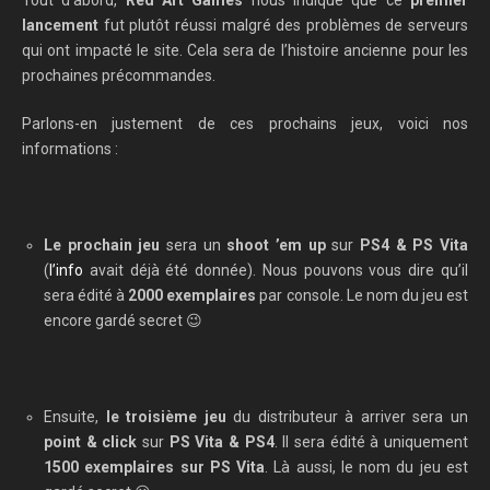
Tout d’abord,
Red Art Games
nous indique que ce
premier
lancement
fut plutôt réussi malgré des problèmes de serveurs
qui ont impacté le site. Cela sera de l’histoire ancienne pour les
prochaines précommandes.
Parlons-en justement de ces prochains jeux, voici nos
informations :
Le prochain jeu
sera un
shoot ’em up
sur
PS4 & PS Vita
(
l’info
avait déjà été donnée). Nous pouvons vous dire qu’il
sera édité à
2000 exemplaires
par console. Le nom du jeu est
encore gardé secret 😉
Ensuite,
le troisième jeu
du distributeur à arriver sera un
point & click
sur
PS Vita & PS4
. Il sera édité à uniquement
1500 exemplaires sur PS Vita
. Là aussi, le nom du jeu est