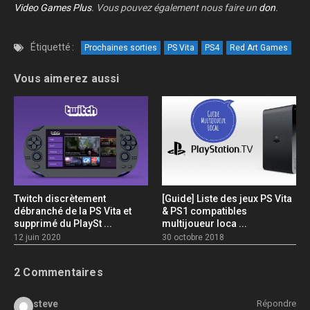
Video Games Plus
. Vous pouvez également nous faire un
don
.
Étiquetté :
Prochaines sorties
PS Vita
PS4
Red Art Games
Vous aimerez aussi
Twitch discrètement
[Guide] Liste des jeux PS Vita
débranché de la PS Vita et
& PS1 compatibles
supprimé du PlaySt ...
multijoueur loca ...
12 juin 2020
30 octobre 2018
2 Commentaires
steve
Répondre