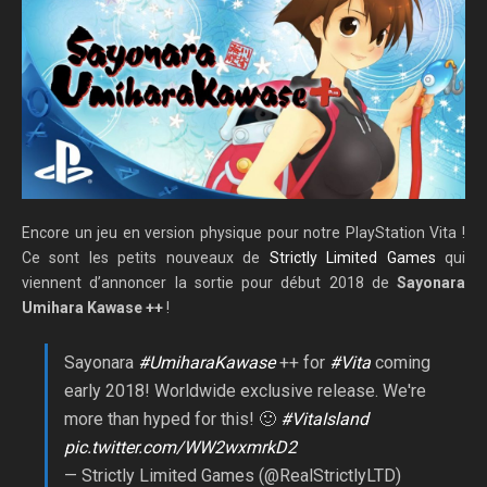
Encore un jeu en version physique pour notre PlayStation Vita !
Ce sont les petits nouveaux de
Strictly Limited Games
qui
viennent d’annoncer la sortie pour début 2018 de
Sayonara
Umihara Kawase ++
!
Sayonara
#UmiharaKawase
++ for
#Vita
coming
early 2018! Worldwide exclusive release. We're
more than hyped for this! 🙂
#VitaIsland
pic.twitter.com/WW2wxmrkD2
— Strictly Limited Games (@RealStrictlyLTD)