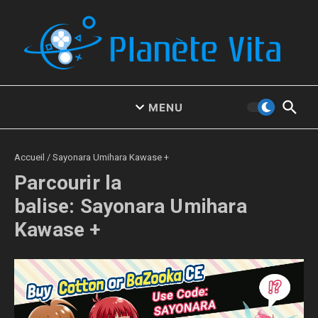
Aller au contenu
MENU
Accueil
/
Sayonara Umihara Kawase +
Parcourir la
balise: Sayonara Umihara
Kawase +