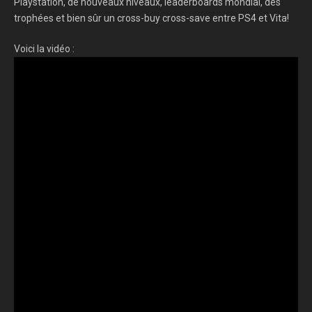
Playstation, de nouveaux niveaux, leaderboards mondial, des
trophées et bien sûr un cross-buy cross-save entre PS4 et Vita!
Voici la vidéo :