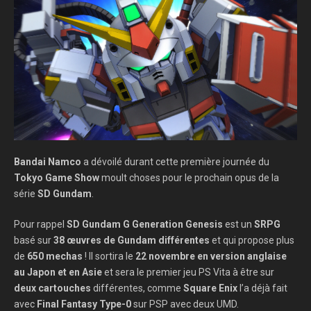
Bandai Namco
a dévoilé durant cette première journée du
Tokyo Game Show
moult choses pour le prochain opus de la
série
SD Gundam
.
Pour rappel
SD Gundam G Generation Genesis
est un
SRPG
basé sur
38 œuvres de Gundam différentes
et qui propose plus
de
650 mechas
! Il sortira le
22 novembre en version anglaise
au Japon et en Asie
et sera le premier jeu PS Vita à être sur
deux cartouches
différentes, comme
Square Enix
l’a déjà fait
avec
Final Fantasy Type-0
sur PSP avec deux UMD.