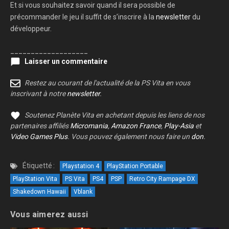
Et si vous souhaitez savoir quand il sera possible de
précommander le jeu il suffit de s’inscrire à la
newsletter
du
développeur.
___________________
Laisser un commentaire
Restez au courant de l'actualité de la PS Vita en vous
inscrivant à notre
newsletter
.
Soutenez Planète Vita en achetant depuis les liens de nos
partenaires affiliés
Micromania
,
Amazon France
,
Play-Asia
et
Video Games Plus
. Vous pouvez également nous faire un
don
.
Étiquetté :
Playstation 4
PlayStation Portable
PlayStation Vita
PS Vita
PS4
PSP
Retro City Rampage DX
Shakedown Hawaii
Vblank
Vous aimerez aussi