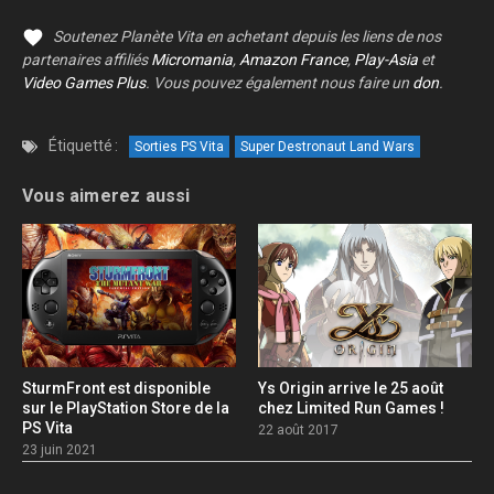
Soutenez Planète Vita en achetant depuis les liens de nos
partenaires affiliés
Micromania
,
Amazon France
,
Play-Asia
et
Video Games Plus
. Vous pouvez également nous faire un
don
.
Étiquetté :
Sorties PS Vita
Super Destronaut Land Wars
Vous aimerez aussi
SturmFront est disponible
Ys Origin arrive le 25 août
sur le PlayStation Store de la
chez Limited Run Games !
PS Vita
22 août 2017
23 juin 2021