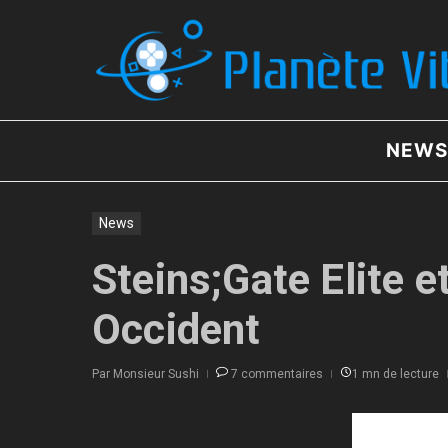
Aller au contenu
NEWS
News
Steins;Gate Elite e
Occident
Par
Monsieur Sushi
7 commentaires
1 mn de lecture