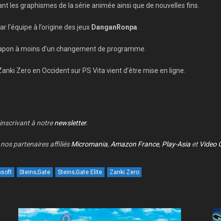
ant les graphismes de la série animée ainsi que de nouvelles fins.
 l’équipe à l’origine des jeux
DanganRonpa
.
u Japon à moins d’un changement de programme.
Zanki Zero en Occident sur PS Vita vient d’être mise en ligne.
 inscrivant à notre
newsletter
.
nos partenaires affiliés
Micromania
,
Amazon France
,
Play-Asia
et
Video 
nsoft
Steins;Gate
Steins;Gate Elite
Zanki Zero