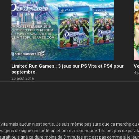
Limited Run Games : 3 jeux sur PS Vita et PS4 pour
Ve
septembre
4 j
25 août 2016
s vita mais aucun n est sortie. Je suis même pas sure que ca marche ou q
es gens de signé une pétition et on m a répondude 1 ils ont pas de ps vita
aurait pu signé ca dure moins de 3 minutes et c est pas comme si je leur