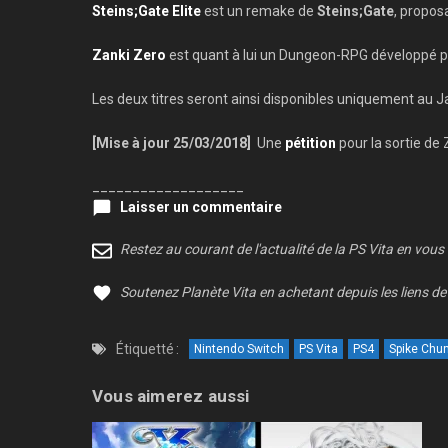
Steins;Gate Elite
est un remake de
Steins;Gate
, propos
Zanki Zero
est quant à lui un Dungeon-RPG développé par
Les deux titres seront ainsi disponibles uniquement a
[Mise à jour 25/03/2018]
Une
pétition
pour la sortie de 
___________________
Laisser un commentaire
Restez au courant de l'actualité de la PS Vita en vous
Soutenez Planète Vita en achetant depuis les liens de 
Étiquetté :
Nintendo Switch
PS Vita
PS4
Spike Chu
Vous aimerez aussi