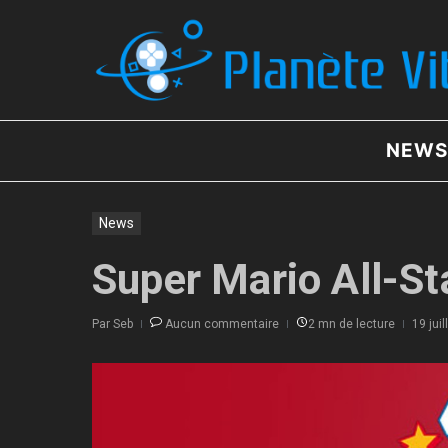
Aller au contenu
NEWS
News
Super Mario All-St
Par
Seb
Aucun commentaire
2 mn de lecture
19 jui