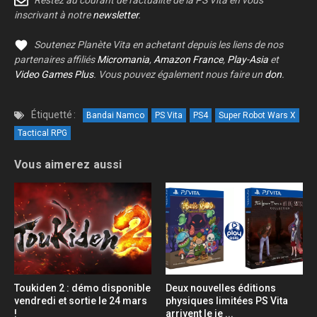
inscrivant à notre
newsletter
.
Soutenez Planète Vita en achetant depuis les liens de nos
partenaires affiliés
Micromania
,
Amazon France
,
Play-Asia
et
Video Games Plus
. Vous pouvez également nous faire un
don
.
Étiquetté :
Bandai Namco
PS Vita
PS4
Super Robot Wars X
Tactical RPG
Vous aimerez aussi
Toukiden 2 : démo disponible
Deux nouvelles éditions
vendredi et sortie le 24 mars
physiques limitées PS Vita
!
arrivent le je ...