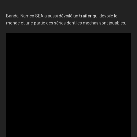
Bandai Namco SEA a aussi dévoilé un
trailer
qui dévoile le
monde et une partie des séries dont les mechas sont jouables.