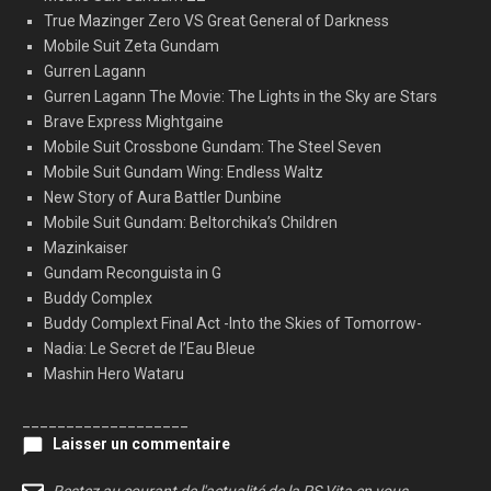
True Mazinger Zero VS Great General of Darkness
Mobile Suit Zeta Gundam
Gurren Lagann
Gurren Lagann The Movie: The Lights in the Sky are Stars
Brave Express Mightgaine
Mobile Suit Crossbone Gundam: The Steel Seven
Mobile Suit Gundam Wing: Endless Waltz
New Story of Aura Battler Dunbine
Mobile Suit Gundam: Beltorchika’s Children
Mazinkaiser
Gundam Reconguista in G
Buddy Complex
Buddy Complext Final Act -Into the Skies of Tomorrow-
Nadia: Le Secret de l’Eau Bleue
Mashin Hero Wataru
___________________
Laisser un commentaire
Restez au courant de l'actualité de la PS Vita en vous