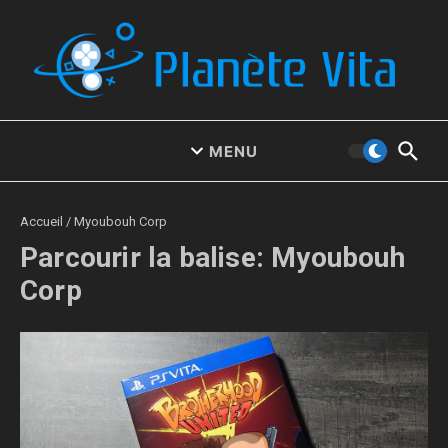
Aller au contenu
MENU
Accueil
/
Myoubouh Corp
Parcourir la balise: Myoubouh
Corp