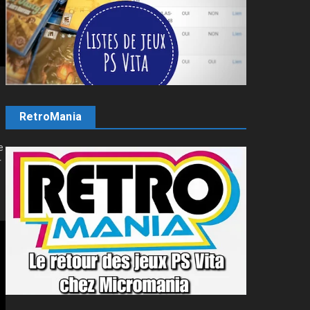
RetroMania
e
r