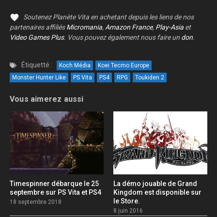
Soutenez Planète Vita en achetant depuis les liens de nos
partenaires affiliés
Micromania
,
Amazon France
,
Play-Asia
et
Video Games Plus
. Vous pouvez également nous faire un
don
.
Étiquetté :
Koch Média
Koei Tecmo Europe
Monster Hunter Like
PS Vita
PS4
RPG
Toukiden 2
Vous aimerez aussi
Timespinner débarque le 25
La démo jouable de Grand
septembre sur PS Vita et PS4
Kingdom est disponible sur
le Store.
18 septembre 2018
8 juin 2016