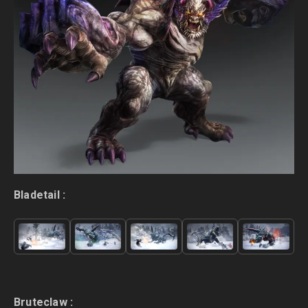
Bladetail :
Bruteclaw :