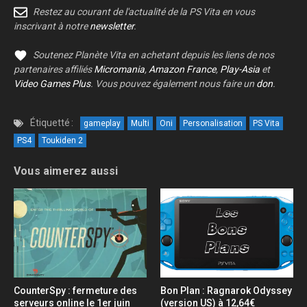
Restez au courant de l'actualité de la PS Vita en vous
inscrivant à notre
newsletter
.
Soutenez Planète Vita en achetant depuis les liens de nos
partenaires affiliés
Micromania
,
Amazon France
,
Play-Asia
et
Video Games Plus
. Vous pouvez également nous faire un
don
.
Étiquetté :
gameplay
Multi
Oni
Personalisation
PS Vita
PS4
Toukiden 2
Vous aimerez aussi
CounterSpy : fermeture des
Bon Plan : Ragnarok Odyssey
serveurs online le 1er juin
(version US) à 12,64€