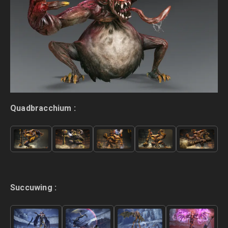
Quadbracchium :
Succuwing :