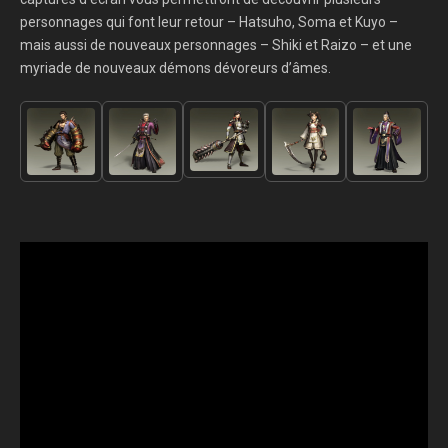
personnages qui font leur retour – Hatsuho, Soma et Kuyo –
mais aussi de nouveaux personnages – Shiki et Raizo – et une
myriade de nouveaux démons dévoreurs d’âmes.