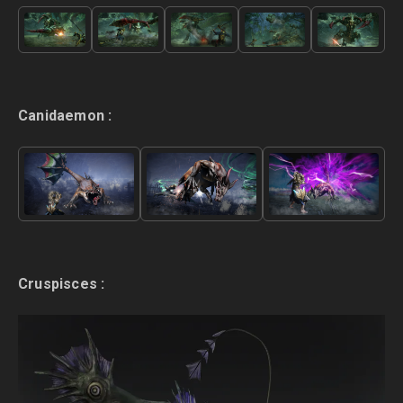
Canidaemon :
Cruspisces :