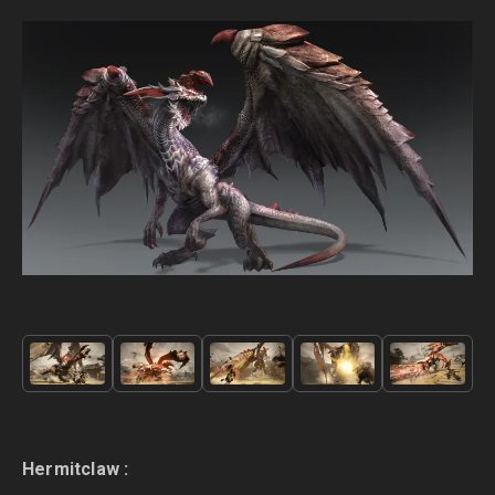
Hermitclaw :