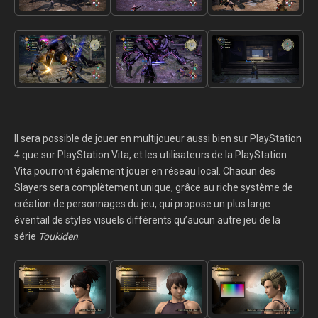
Il sera possible de jouer en multijoueur aussi bien sur PlayStation
4 que sur PlayStation Vita,
et les utilisateurs de la PlayStation
Vita pourront également jouer en réseau local. Chacun des
Slayers sera complètement unique, grâce au riche système de
création de personnages du jeu, qui propose un plus large
éventail de styles visuels différents qu’aucun autre jeu de la
série
Toukiden
.