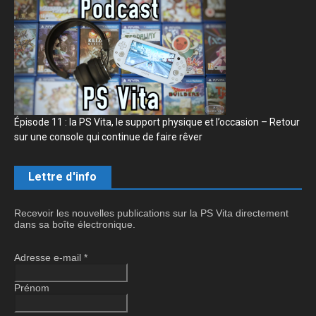
Épisode 11 : la PS Vita, le support physique et l’occasion – Retour
sur une console qui continue de faire rêver
Lettre d'info
Recevoir les nouvelles publications sur la PS Vita directement
dans sa boîte électronique.
Adresse e-mail
*
Prénom