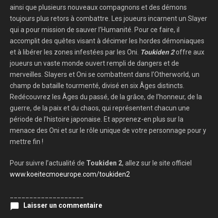
ainsi que plusieurs nouveaux compagnons et des démons
toujours plus retors à combattre. Les joueurs incarnent un Slayer
qui a pour mission de sauver l’Humanité. Pour ce faire, il
accomplit des quêtes visant à décimer les hordes démoniaques
et à libérer les zones infestées par les Oni.
Toukiden 2
offre aux
joueurs un vaste monde ouvert rempli de dangers et de
merveilles. Slayers et Oni se combattent dans l’Otherworld, un
champ de bataille tourmenté, divisé en six Âges distincts.
Redécouvrez les Âges du passé, de la grâce, de l’honneur, de la
guerre, de la paix et du chaos, qui représentent chacun une
période de l’histoire japonaise. Et apprenez-en plus sur la
menace des Oni et sur le rôle unique de votre personnage pour y
mettre fin !
Pour suivre l’actualité de
Toukiden 2
, allez sur le site officiel
www.koeitecmoeurope.com/toukiden2
___________________
Laisser un commentaire