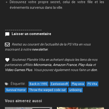
Découvrez votre propre secret, celui de votre fille et les
événements survenus dans la ville.
___________________
Laisser un commentaire
Restez au courant de l'actualité de la PS Vita en vous
inscrivant à notre
newsletter
.
Soutenez Planète Vita en achetant depuis les liens de nos
partenaires affiliés
Micromania
,
Amazon France
,
Play-Asia
et
Video Games Plus
. Vous pouvez également nous faire un
don
.
Étiquetté :
Back in 1995
Eastasiasoft
Play-asia
PS Vita
Survival Horror
Throw the warped code out
unboxing
Vous aimerez aussi