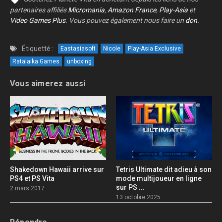
partenaires affiliés
Micromania
,
Amazon France
,
Play-Asia
et
Video Games Plus
. Vous pouvez également nous faire un
don
.
Étiquetté :
Eastasiasoft
Nicole
Play-Asia Exclusive
Ratalaika Games
unboxing
Vous aimerez aussi
Shakedown Hawaii arrive sur
Tetris Ultimate dit adieu à son
PS4 et PS Vita
mode multijoueur en ligne
sur PS ...
2 mars 2017
13 octobre 2025