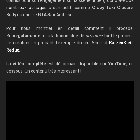
connus pour son engagement sur la scène underground avec de
nombreux portages
à son actif, comme
Crazy Taxi Classic
,
Bully
ou encore
GTA San Andreas
…
Pour nous montrer en détail comment il procède,
Rinnegatamante
a eu la bonne idée de
streamer
tout le process
de création en prenant l’exemple du jeu Android
KatzenKlein
Redux
.
La
vidéo complète
est désormais disponible sur
YouTube
, ci-
dessous. Un contenu très intéressant !