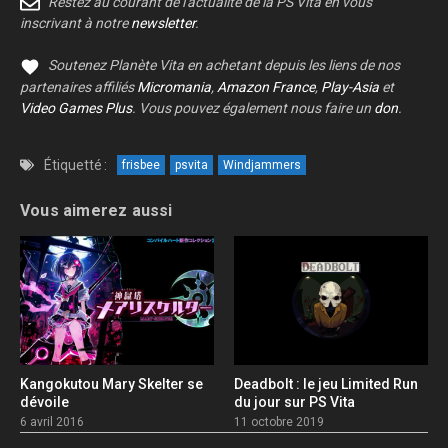
Restez au courant de l'actualité de la PS Vita en vous
inscrivant à notre
newsletter
.
Soutenez Planète Vita en achetant depuis les liens de nos
partenaires affiliés
Micromania
,
Amazon France
,
Play-Asia
et
Video Games Plus
. Vous pouvez également nous faire un
don
.
Étiquetté :
frisbee
psvita
Windjammers
Vous aimerez aussi
Kangokutou Mary Skelter se
Deadbolt : le jeu Limited Run
dévoile
du jour sur PS Vita
6 avril 2016
11 octobre 2019