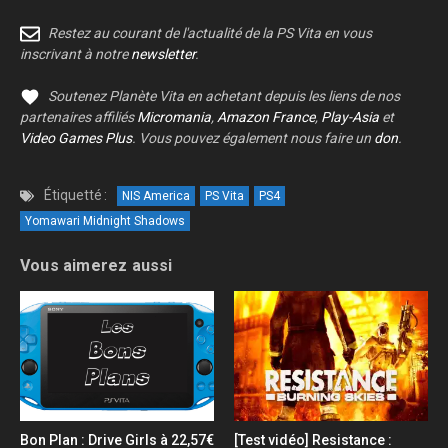
Restez au courant de l'actualité de la PS Vita en vous
inscrivant à notre
newsletter
.
Soutenez Planète Vita en achetant depuis les liens de nos
partenaires affiliés
Micromania
,
Amazon France
,
Play-Asia
et
Video Games Plus
. Vous pouvez également nous faire un
don
.
Étiquetté :
NIS America
PS Vita
PS4
Yomawari Midnight Shadows
Vous aimerez aussi
Bon Plan : Drive Girls à 22,57€
[Test vidéo] Resistance :