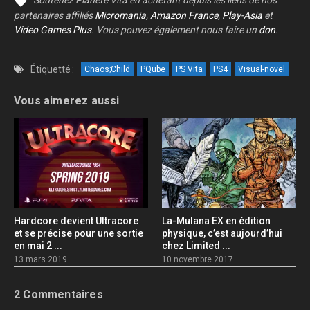
Soutenez Planète Vita en achetant depuis les liens de nos
partenaires affiliés
Micromania
,
Amazon France
,
Play-Asia
et
Video Games Plus
. Vous pouvez également nous faire un
don
.
Étiquetté :
Chaos;Child
PQube
PS Vita
PS4
Visual-novel
Vous aimerez aussi
Hardcore devient Ultracore
La-Mulana EX en édition
et se précise pour une sortie
physique, c’est aujourd’hui
en mai 2 ...
chez Limited ...
13 mars 2019
10 novembre 2017
2 Commentaires