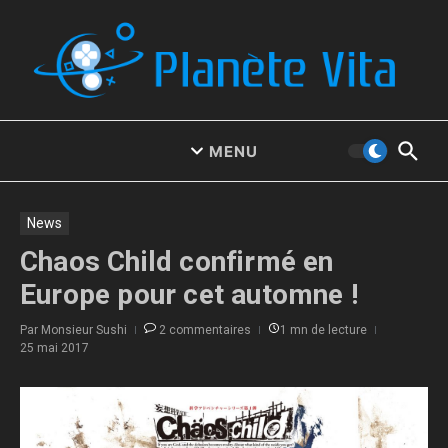
Aller au contenu
MENU
News
Chaos Child confirmé en
Europe pour cet automne !
Par
Monsieur Sushi
2 commentaires
1 mn de lecture
25 mai 2017