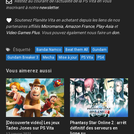
Restez au courant de l'actualité de la PS Vita en vous
inscrivant à notre
newsletter
.
Soutenez Planète Vita en achetant depuis les liens de nos
partenaires affiliés
Micromania
,
Amazon France
,
Play-Asia
et
Video Games Plus
. Vous pouvez également nous faire un
don
.
Étiquetté :
Bandai Namco
Beat them All
Gundam
Gundam Breaker 3
Mecha
Mise à jour
PS Vita
PS4
Vous aimerez aussi
[Découverte vidéo] Les jeux
Phantasy Star Online 2 : arrêt
Tadeo Jones sur PS Vita
définitif des serveurs en
ligne su ...