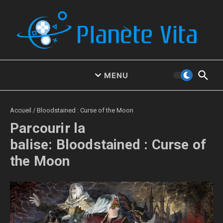
Aller au contenu
MENU
Accueil
/
Bloodstained : Curse of the Moon
Parcourir la
balise: Bloodstained : Curse of
the Moon