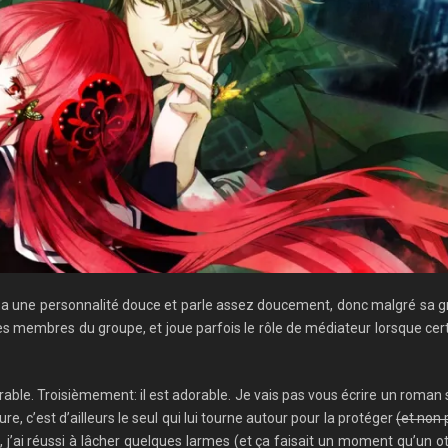
 a une personnalité douce et parle assez doucement, donc malgré sa grande
er des membres du groupe, et joue parfois le rôle de médiateur lorsque c
able. Troisièmement: il est adorable. Je vais pas vous écrire un roman s
e, c’est d’ailleurs le seul qui lui tourne autour pour la protéger
(et non 
j’ai réussi à lâcher quelques larmes (et ça faisait un moment qu’un otog