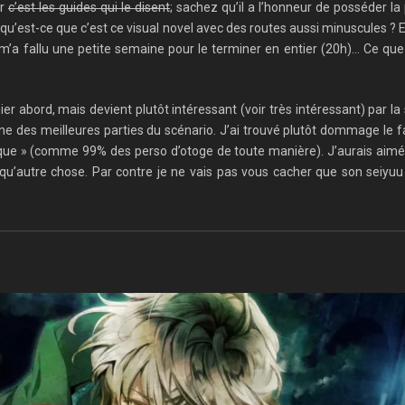
er
c’est les guides qui le disent
; sachez qu’il a l’honneur de posséder la
 qu’est-ce que c’est ce visual novel avec des routes aussi minuscules ? 
 Il m’a fallu une petite semaine pour le terminer en entier (20h)… Ce 
 abord, mais devient plutôt intéressant (voir très intéressant) par la
 une des meilleures parties du scénario. J’ai trouvé plutôt dommage le f
basique » (comme 99% des perso d’otoge de toute manière). J’aurais aimé
’autre chose. Par contre je ne vais pas vous cacher que son seiyuu m