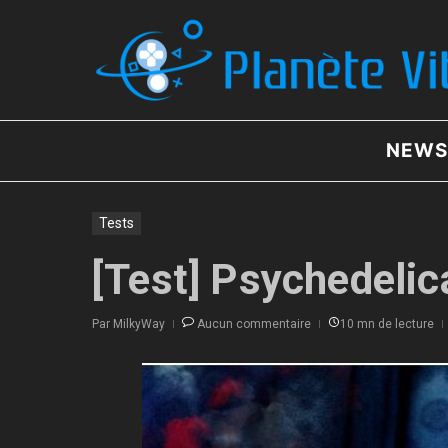
Aller au contenu
NEWS
Tests
[Test] Psychedelica
Par
MilkyWay
Aucun commentaire
10 mn de lecture