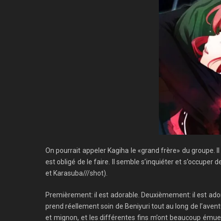
On pourrait appeler Kagiha le «grand frère» du groupe. Il
est obligé de le faire. Il semble s’inquiéter et s’occup
et Karasuba///shot).
Premièrement: il est adorable. Deuxièmement: il est ador
prend réellement soin de Beniyuri tout au long de l’aventur
et mignon, et les différentes fins m’ont beaucoup émue, 