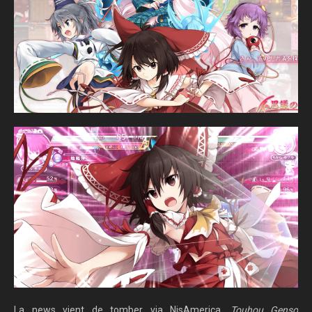
La news vient de tomber via NisAmerica,
Touhou Genso