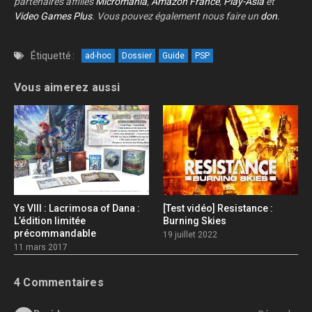
partenaires affiliés
Micromania
,
Amazon France
,
Play-Asia
et
Video Games Plus
. Vous pouvez également nous faire un
don
.
Étiquetté :
ad-hoc
Dossier
Guide
PSP
Vous aimerez aussi
Ys VIII : Lacrimosa of Dana :
[Test vidéo] Resistance :
L’édition limitée
Burning Skies
précommandable
19 juillet 2022
11 mars 2017
4 Commentaires