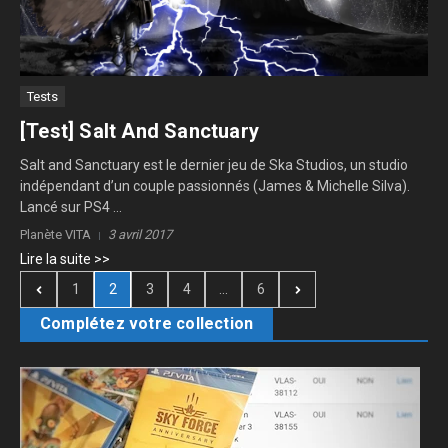
Tests
[Test] Salt And Sanctuary
Salt and Sanctuary est le dernier jeu de Ska Studios, un studio
indépendant d’un couple passionnés (James & Michelle Silva).
Lancé sur PS4 ...
Planète VITA
3 avril 2017
Lire la suite >>
1
2
3
4
...
6
Complétez votre collection