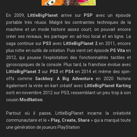
En 2009,
LittleBigPlanet
arrive sur
PSP
avec un épisode
portable très réussi. Malgré les contraintes techniques de la
machine et un mode histoire assez court, on pouvait encore
créer ses niveaux, les partager en ad-hoc local et en ligne. La
saga continue sur
PS3
avec
LittleBigPlanet 2
en 2011, encore
plus riche en outils de création. Puis vient cet épisode
PS Vita
en
2012, qui pousse l’exploitation des fonctionnalités tactiles et
gyroscopiques de la console. Plus tard, la franchise évolue avec
LittleBigPlanet 3
sur
PS3
et
PS4
en 2014 et même des spin-
offs comme
Sackboy: A Big Adventure
en 2020. Notons
également la virée en kart créatif avec
LittleBigPlanet Karting
sorti en novembre 2012 sur PS3, ressemblant un peu trop à son
cousin
ModNation
.
Partout où il passe, LittleBigPlanet incarne la créativité
communautaire et le «
Play, Create, Share
» qui a marqué toute
une génération de joueurs PlayStation.