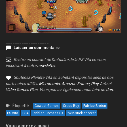
___________________
Laisser un commentaire
Restez au courant de l'actualité de la PS Vita en vous
inscrivant à notre
newsletter
.
Soutenez Planète Vita en achetant depuis les liens de nos
partenaires affiliés
Micromania
,
Amazon France
,
Play-Asia
et
Video Games Plus
. Vous pouvez également nous faire un
don
.
Étiquetté :
Cowcat Games
Cross Buy
Fabrice Breton
PS Vita
PS4
Riddled Corpses EX
twin-stick shooter
Vous aimerez aussi