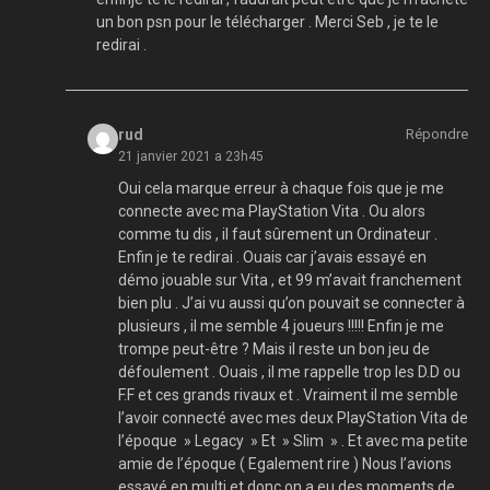
un bon psn pour le télécharger . Merci Seb , je te le
redirai .
rud
Répondre
21 janvier 2021 a 23h45
Oui cela marque erreur à chaque fois que je me
connecte avec ma PlayStation Vita . Ou alors
comme tu dis , il faut sûrement un Ordinateur .
Enfin je te redirai . Ouais car j’avais essayé en
démo jouable sur Vita , et 99 m’avait franchement
bien plu . J’ai vu aussi qu’on pouvait se connecter à
plusieurs , il me semble 4 joueurs !!!!! Enfin je me
trompe peut-être ? Mais il reste un bon jeu de
défoulement . Ouais , il me rappelle trop les D.D ou
F.F et ces grands rivaux et . Vraiment il me semble
l’avoir connecté avec mes deux PlayStation Vita de
l’époque » Legacy » Et » Slim » . Et avec ma petite
amie de l’époque ( Egalement rire ) Nous l’avions
essayé en multi et donc on a eu des moments de