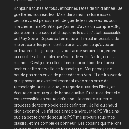
28 décembre 2020 a 8h50
Bonjour à toutes et tous , et bonnes fêtes de fin d’année . Je
guette les nouveautés . Mais dans mon histoire assez
pénible , c’est perssonnel . Je guette les nouveautés pour
ma chérie , ma PS Vita que j’aime . J’avais un compte PSN ,
donc comme chacun et chaqu’une le sait , c’était accessible
au Play Store . Depuis sa fermeture , il m’est impossible de
me procurer les jeux , dont celui ci . Je pense qu’avec un
ordinateur , les jeux que je voudrai me seraient largement
accessibles . Le problème n’est ni de votre faute , ni de la
mienne . C’est juste celles et ceux qui ont boudé et ainsi
snober cette merveille de technologie . Moi perso je ne
boude pas mon envie de posséder ma Vita . Et de trouver de
quoi passer un excellent moment avec mon amie de
technologie . Ainsi je joue , je regarde aussi des Films , et
écoute de la musique de bonne qualité . Et tout ce dont elle
est accessible en haute définition . Je craque sur cette
prouesse de technologie et de définition . Je l’ai au chaud
bien avec moi . Je n’ai pas à me plaindre , et la PS Vita ainsi
que sa petite grande soeur la PSP me procure tous mes
plaisirs , et me comble de bonheur . Les copains qui me l’ont