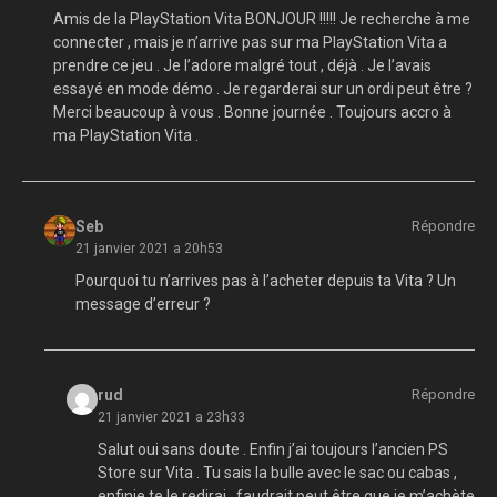
Amis de la PlayStation Vita BONJOUR !!!!! Je recherche à me
connecter , mais je n’arrive pas sur ma PlayStation Vita a
prendre ce jeu . Je l’adore malgré tout , déjà . Je l’avais
essayé en mode démo . Je regarderai sur un ordi peut être ?
Merci beaucoup à vous . Bonne journée . Toujours accro à
ma PlayStation Vita .
Seb
Répondre
21 janvier 2021 a 20h53
Pourquoi tu n’arrives pas à l’acheter depuis ta Vita ? Un
message d’erreur ?
rud
Répondre
21 janvier 2021 a 23h33
Salut oui sans doute . Enfin j’ai toujours l’ancien PS
Store sur Vita . Tu sais la bulle avec le sac ou cabas ,
enfinje te le redirai , faudrait peut être que je m’achète