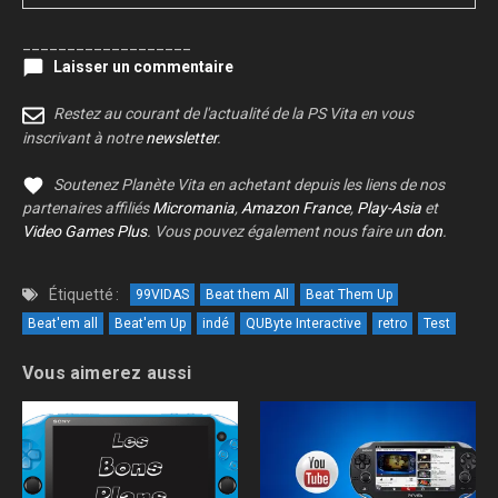
___________________
Laisser un commentaire
Restez au courant de l'actualité de la PS Vita en vous
inscrivant à notre
newsletter
.
Soutenez Planète Vita en achetant depuis les liens de nos
partenaires affiliés
Micromania
,
Amazon France
,
Play-Asia
et
Video Games Plus
. Vous pouvez également nous faire un
don
.
Étiquetté :
99VIDAS
Beat them All
Beat Them Up
Beat'em all
Beat'em Up
indé
QUByte Interactive
retro
Test
Vous aimerez aussi