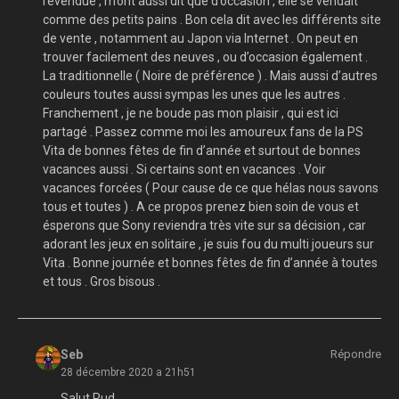
revendue , m’ont aussi dit que d’occasion , elle se vendait
comme des petits pains . Bon cela dit avec les différents site
de vente , notamment au Japon via Internet . On peut en
trouver facilement des neuves , ou d’occasion également .
La traditionnelle ( Noire de préférence ) . Mais aussi d’autres
couleurs toutes aussi sympas les unes que les autres .
Franchement , je ne boude pas mon plaisir , qui est ici
partagé . Passez comme moi les amoureux fans de la PS
Vita de bonnes fêtes de fin d’année et surtout de bonnes
vacances aussi . Si certains sont en vacances . Voir
vacances forcées ( Pour cause de ce que hélas nous savons
tous et toutes ) . A ce propos prenez bien soin de vous et
ésperons que Sony reviendra très vite sur sa décision , car
adorant les jeux en solitaire , je suis fou du multi joueurs sur
Vita . Bonne journée et bonnes fêtes de fin d’année à toutes
et tous . Gros bisous .
Seb
Répondre
28 décembre 2020 a 21h51
Salut Rud,