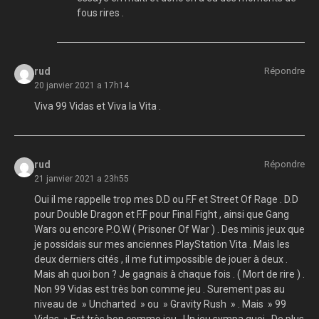
fous rires .
rud
Répondre
20 janvier 2021 a 17h14
Viva 99 Vidas et Viva la Vita .
rud
Répondre
21 janvier 2021 a 23h55
Oui il me rappelle trop mes D.D ou F.F et Street Of Rage . D.D
pour Double Dragon et F.F pour Final Fight , ainsi que Gang
Wars ou encore P.O.W ( Prisoner Of War ) . Des minis jeux que
je possidais sur mes anciennes PlayStation Vita . Mais les
deux derniers cités , il me fut impossible de jouer à deux .
Mais ah quoi bon ? Je gagnais à chaque fois . ( Mort de rire ) .
Non 99 Vidas est très bon comme jeu . Surement pas au
niveau de » Uncharted » ou » Gravity Rush » . Mais » 99