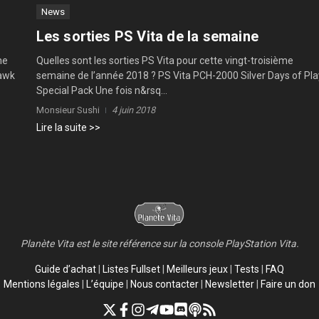
News
Les sorties PS Vita de la semaine
me
Quelles sont les sorties PS Vita pour cette vingt-troisième
Hawk
semaine de l’année 2018 ? PS Vita PCH-2000 Silver Days of Pla
Special Pack Une fois n&rsq...
Monsieur Sushi
4 juin 2018
Lire la suite >>
Planète Vita est le site référence sur la console PlayStation Vita.
Guide d’achat
|
Listes Fullset
|
Meilleurs jeux
|
Tests
|
FAQ
Mentions légales
|
L’équipe
|
Nous contacter
|
Newsletter
|
Faire un don